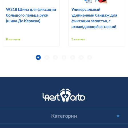
W318 Шина для фиксации
Универсальный
большого пальца руки
удлиненный бандаж для
(шина Де Кервена)
фиксации запястья, с
охлаждающей вставкой
В наличии
В наличии
Категории