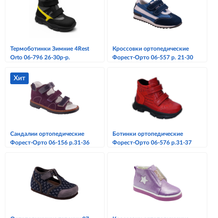
Термоботинки Зимние 4Rest
Кроссовки ортопедические
Orto 06-796 26-30р-р.
Форест-Орто 06-557 р. 21-30
Хит
Сандалии ортопедические
Ботинки ортопедические
Форест-Орто 06-156 р.31-36
Форест-Орто 06-576 р.31-37