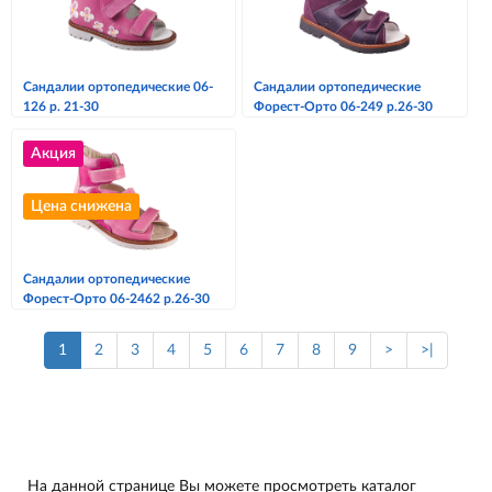
Сандалии ортопедические 06-
Сандалии ортопедические
126 р. 21-30
Форест-Орто 06-249 р.26-30
Акция
Цена снижена
Сандалии ортопедические
Форест-Орто 06-2462 р.26-30
1
2
3
4
5
6
7
8
9
>
>|
На данной странице Вы можете просмотреть каталог