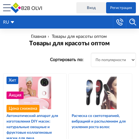
B2B OLVI
Вход
Регистрация
RU
Главная
Товары для красоты оптом
Товары для красоты оптом
Сортировать по:
Хит
Акция
Цена снижена
Автоматический аппарат для
Расческа со светотерапией,
изготовления DIY масок:
вибрацией и распылением для
натуральные овощные и
усиления роста волос
фруктовые коллагеновые
маски для лица