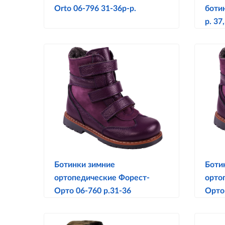
Orto 06-796 31-36р-р.
боти
р. 37
Ботинки зимние
Боти
ортопедические Форест-
орто
Орто 06-760 р.31-36
Орто