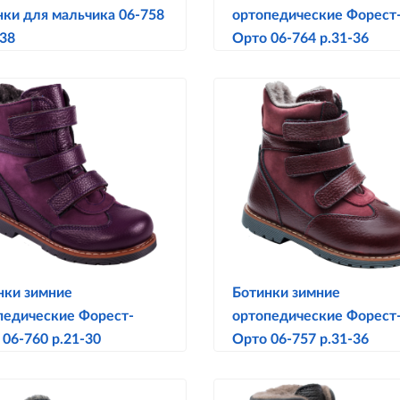
нки для мальчика 06-758
ортопедические Форест
,38
Орто 06-764 р.31-36
нки зимние
Ботинки зимние
педические Форест-
ортопедические Форест
 06-760 р.21-30
Орто 06-757 р.31-36