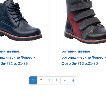
нки зимние
Ботинки зимние
педические Форест-
ортопедические Форест
06-731 р. 31-36
Орто 06-713 р.21-30
1
2
3
4
>
>|