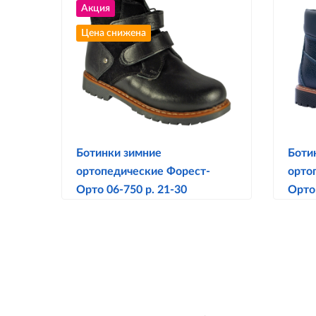
Акция
Цена снижена
Ботинки зимние
Боти
ортопедические Форест-
орто
Орто 06-750 р. 21-30
Орто 