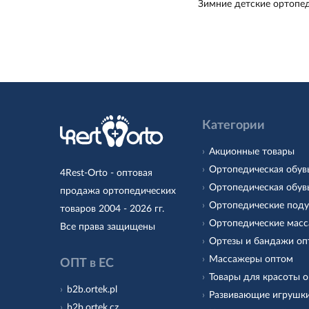
Зимние детские ортопед
Категории
Акционные товары
Ортопедическая обув
4Rest-Orto - оптовая
Ортопедическая обув
продажа ортопедических
Ортопедические под
товаров 2004 - 2026 гг.
Ортопедические масс
Все права защищены
Ортезы и бандажи о
Массажеры оптом
ОПТ в ЕС
Товары для красоты 
b2b.ortek.pl
Развивающие игрушк
b2b.ortek.cz