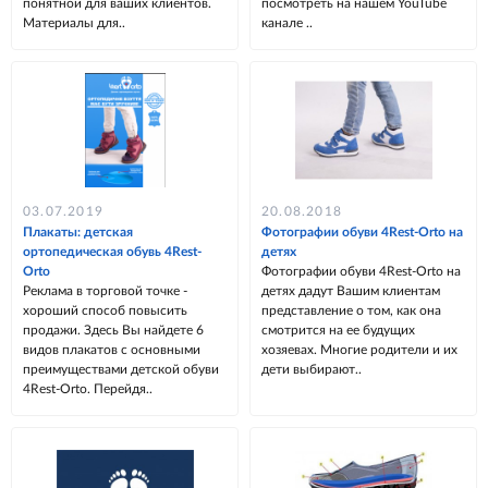
понятной для ваших клиентов.
посмотреть на нашем YouTube
Материалы для..
канале ..
03.07.2019
20.08.2018
Плакаты: детская
Фотографии обуви 4Rest-Orto на
ортопедическая обувь 4Rest-
детях
Orto
Фотографии обуви 4Rest-Orto на
Реклама в торговой точке -
детях дадут Вашим клиентам
хороший способ повысить
представление о том, как она
продажи. Здесь Вы найдете 6
смотрится на ее будущих
видов плакатов с основными
хозяевах. Многие родители и их
преимуществами детской обуви
дети выбирают..
4Rest-Orto. Перейдя..