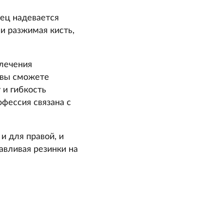
лец надевается
и разжимая кисть,
 лечения
 вы сможете
 и гибкость
офессия связана с
и для правой, и
авливая резинки на