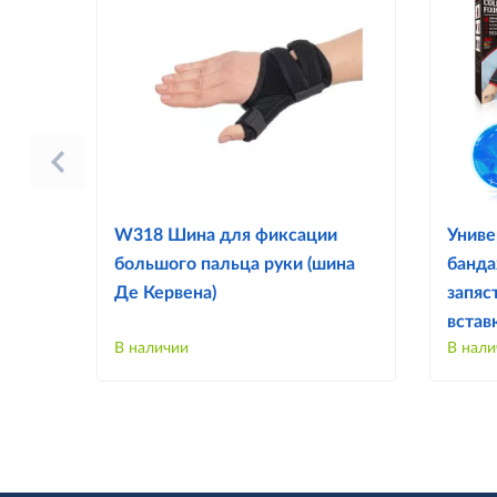
W318 Шина для фиксации
Униве
большого пальца руки (шина
банда
Де Кервена)
запяс
встав
В наличии
В нали