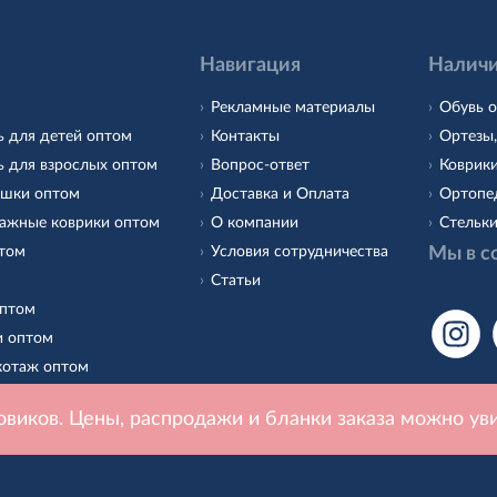
Навигация
Наличи
Рекламные материалы
Обувь о
ь для детей оптом
Контакты
Ортезы,
ь для взрослых оптом
Вопрос-ответ
Коврики
ушки оптом
Доставка и Оплата
Ортопед
ажные коврики оптом
О компании
Стельки
птом
Условия сотрудничества
Мы в с
Статьи
оптом
и оптом
котаж оптом
ьки оптом
овиков. Цены, распродажи и бланки заказа можно ув
 обуви оптом