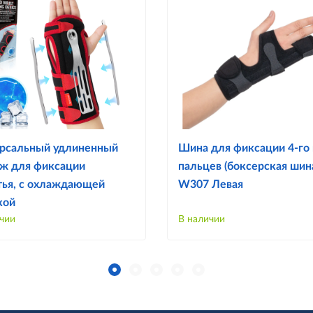
рсальный удлиненный
Шина для фиксации 4-го 
ж для фиксации
пальцев (боксерская шин
тья, с охлаждающей
W307 Левая
кой
чии
В наличии