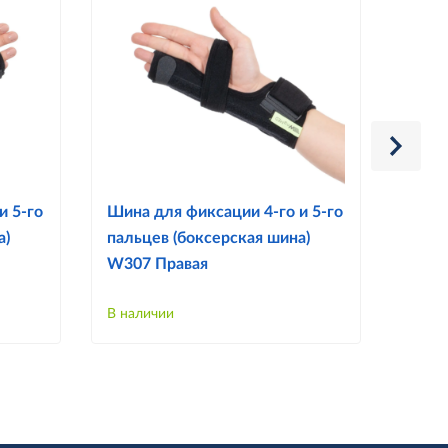
и 5-го
Шина для фиксации 4-го и 5-го
W504
а)
пальцев (боксерская шина)
суст
W307 Правая
коле
В наличии
В нал