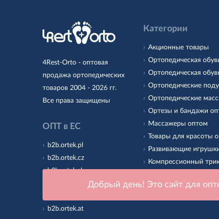
Категории
Акционные товары
Ортопедическая обув
4Rest-Orto - оптовая
Ортопедическая обув
продажа ортопедических
Ортопедические под
товаров 2004 - 2026 гг.
Ортопедические масс
Все права защищены
Ортезы и бандажи о
Массажеры оптом
ОПТ в ЕС
Товары для красоты 
b2b.ortek.pl
Развивающие игрушк
b2b.ortek.cz
Компрессионный три
b2b.ortek.sk
Ортопедические стел
b2b.ortek.ro
Добрый день! Это сайт для опт
Подошва для детской
b2b.ortek.hu
b2b.ortek.at