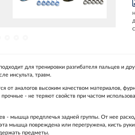
Н
Д
С
одходит для тренировки разгибателя пальцев и дру
сле инсульта, травм.
ся от аналогов высоким качеством материалов, фур
и прочные - не теряют свойств при частом использов
ев - мышца предплечья задней группы. От нее расхо
 эта мышца повреждена или перегружена, кисть рук
 держать предметы.