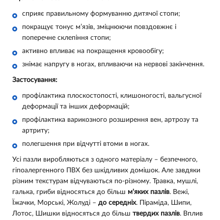
сприяє правильному формуванню дитячої стопи;
покращує тонус м’язів, зміцнюючи повздовжнє і
поперечне склепіння стопи;
активно впливає на покращення кровообігу;
знімає напругу в ногах, впливаючи на нервові закінчення.
Застосування:
профілактика плоскостопості, клишоногості, вальгусної
деформації та інших деформацій;
профілактика варикозного розширення вен, артрозу та
артриту;
полегшення при відчутті втоми в ногах.
Усі пазли виробляються з одного матеріалу – безпечного,
гіпоалергенного ПВХ без шкідливих домішок. Але завдяки
різним текстурам відчуваються по-різному. Травка, мушлі,
галька, гриби відносяться до більш
м'яких пазлів
. Вежі,
Їжачки, Морські, Жолуді –
до середніх
. Піраміда, Шипи,
Лотос, Шишки відносяться до більш
твердих пазлів
. Вплив