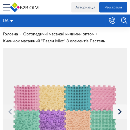
B2B OLVI
Авторизація
Реєстрація
UA
Головна
Ортопедичні масажні килимки оптом
Килимок масажний "Пазли Мікс" 8 елементів Пастель