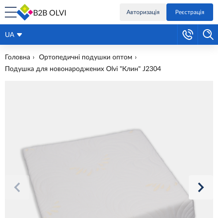
B2B OLVI
Авторизація
Реєстрація
UA
Головна
Ортопедичні подушки оптом
Подушка для новонароджених Olvi "Клин" J2304