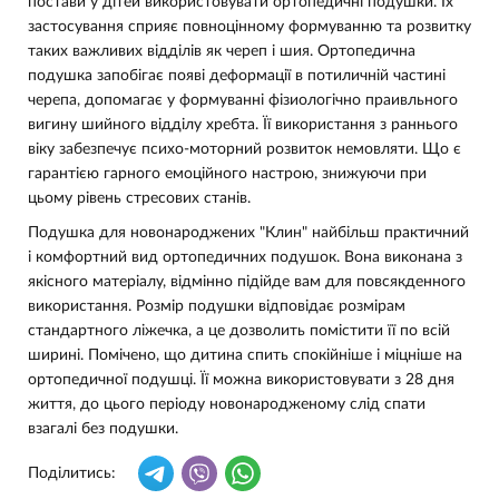
постави у дітей використовувати ортопедичні подушки. Їх
застосування сприяє повноцінному формуванню та розвитку
таких важливих відділів як череп і шия. Ортопедична
подушка запобігає появі деформації в потиличній частині
черепа, допомагає у формуванні фізиологічно праивльного
вигину шийного відділу хребта. Її використання з раннього
віку забезпечує психо-моторний розвиток немовляти. Що є
гарантією гарного емоційного настрою, знижуючи при
цьому рівень стресових станів.
Подушка для новонароджених "Клин" найбільш практичний
і комфортний вид ортопедичних подушок. Вона виконана з
якісного матеріалу, відмінно підійде вам для повсякденного
використання. Розмір подушки відповідає розмірам
стандартного ліжечка, а це дозволить помістити її по всій
ширині. Помічено, що дитина спить спокійніше і міцніше на
ортопедичної подушці. Її можна використовувати з 28 дня
життя, до цього періоду новонародженому слід спати
взагалі без подушки.
Поділитись: