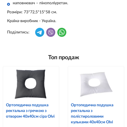
наповнювач – пінополіуретан.
Розміри:
73*72,5*15*58 см.
Країна-виробник
- Україна.
Поділитись:
Топ продаж
Ортопедична подушка
Ортопедична подушка
ректальна з гречкою з
ректальна з
отвором 40х40см сіра Olvi
полістироловими
кульками 40х40см Olvi