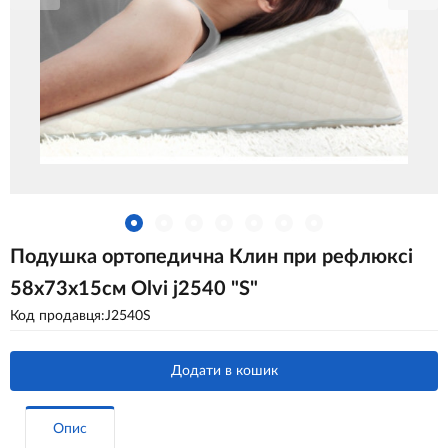
Подушка ортопедична Клин при рефлюксі
58х73х15см Olvi j2540 "S"
Код продавця:J2540S
Додати в кошик
Опис