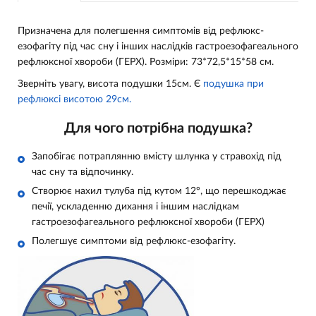
Призначена для полегшення симптомів від рефлюкс-
езофагіту під час сну і інших наслідків гастроезофагеального
рефлюксної хвороби (ГЕРХ). Розміри:
73*72,5*15*58 см.
Зверніть увагу, висота подушки 15см. Є
подушка при
рефлюксі висотою 29см.
Для чого потрібна подушка?
Запобігає потраплянню вмісту шлунка у стравохід під
час сну та відпочинку.
Створює нахил тулуба під кутом 12°, що перешкоджає
печії, ускладенню дихання і іншим наслідкам
гастроезофагеального рефлюксної хвороби (ГЕРХ)
Полегшує симптоми від рефлюкс-езофагіту.