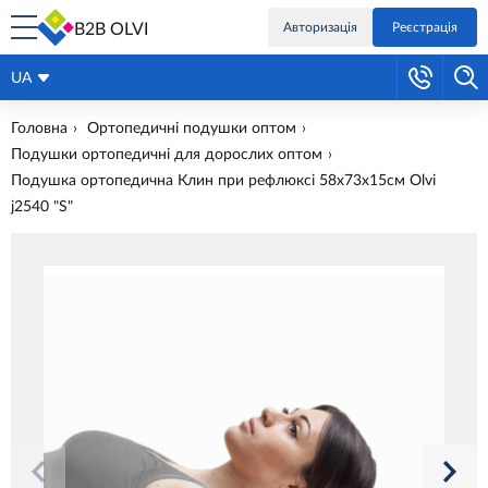
B2B OLVI
Авторизація
Реєстрація
UA
Головна
Ортопедичні подушки оптом
Подушки ортопедичні для дорослих оптом
Подушка ортопедична Клин при рефлюксі 58х73х15см Olvi
j2540 "S"