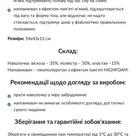
м’яко підтримують голову під час сну на спині;
наповнювач з ефектом пам'яті м'який, підлаштовується
під вагу та форму тіла, але водночас не надто
стискається, підтримує шию у фізіологічно правильному
положенні.
Розміри:
54x43x13 см
Склад:
Наволочка: віскоза – 35%, поліестр – 50%, еластан –15%
Наповнювач – пінополіуретан з ефектом пам'яті HIGHFOAM.
Рекомендації щодо догляду за виробом:
прати наволочку у міру забруднення;
наповнювач не вимагає особливого догляду, достатньо
сухого чищення.
Зберігання та гарантійні зобов'язання:
Зберігати в приміщеннях при температурі від 5°С до 30°С та