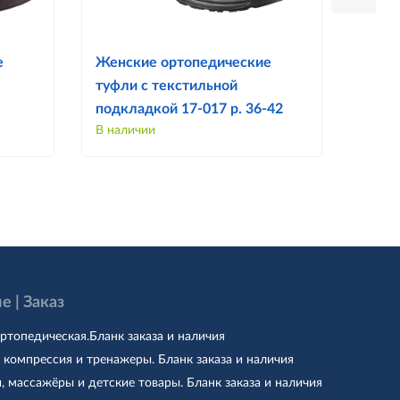
е
Женские ортопедические
Женс
туфли с текстильной
ботин
подкладкой 17-017 р. 36-42
В наличии
В нал
е | Заказ
ртопедическая.Бланк заказа и наличия
 компрессия и тренажеры. Бланк заказа и наличия
, массажёры и детские товары. Бланк заказа и наличия