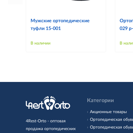
Мужские ортопедические
Ортоп
туфли 15-001
029 р
В наличии
В нали
Категории
Акционные товары
Ортопедическая обув
4Rest-Orto - оптовая
Ортопедическая обув
продажа ортопедических