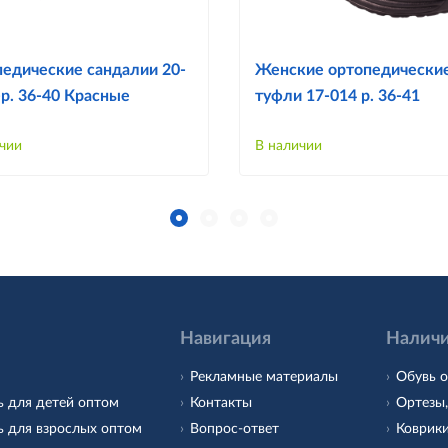
едические сандалии 20-
Женские ортопедически
-р. 36-40 Красные
туфли 17-014 р. 36-41
чии
В наличии
Навигация
Наличи
Рекламные материалы
Обувь о
ь для детей оптом
Контакты
Ортезы,
ь для взрослых оптом
Вопрос-ответ
Коврики