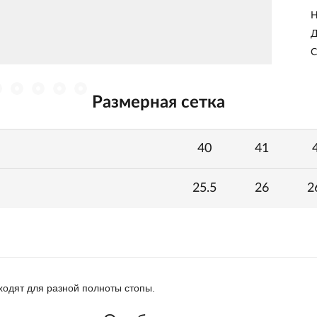
Н
Д
С
Размерная сетка
40
41
25.5
26
2
ходят для разной полноты стопы.