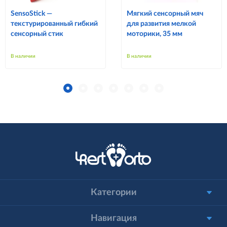
SensoStick —
Мягкий сенсорный мяч
текстурированный гибкий
для развития мелкой
сенсорный стик
моторики, 35 мм
В наличии
В наличии
Категории
Навигация