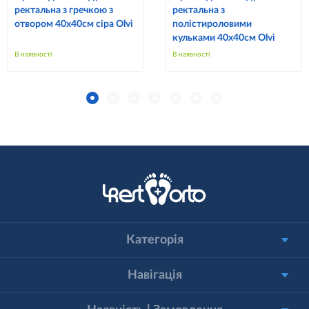
ректальна з гречкою з
ректальна з
отвором 40х40см сіра Olvi
полістироловими
кульками 40х40см Olvi
В наявності
В наявності
Категорія
Навігація