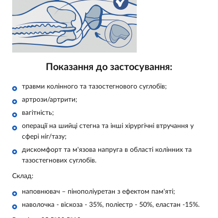
Показання до застосування:
травми колінного та тазостегнового суглобів;
артрози/артрити;
вагітність;
операції на шийці стегна та інші хірургічні втручання у
сфері ніг/тазу;
дискомфорт та м'язова напруга в області колінних та
тазостегнових суглобів.
Склад:
наповнювач – пінополіуретан з ефектом пам'яті;
наволочка - віскоза - 35%, поліестр - 50%, еластан -15%.