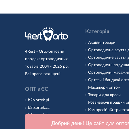
Категорія
Акційні товари
Ортопедичне взуття 
4Rest - Orto-оптовий
Ортопедичне взуття 
продаж ортопедичних
Ортопедичні подушк
товарів 2004 - 2026 рр.
Ортопедичні масажні
Всі права захищені
Ортези і бандажі оп
Масажери оптом
ОПТ в ЄС
Товари для краси
b2b.ortek.pl
Розвиваючі іграшки 
b2b.ortek.cz
Компресійній трикот
b2b.ortek.sk
Ортопедичні устілки
b2b.ortek.ro
Добрий день! Це сайт для оптов
Підошва для дитячог