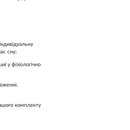
 індивідуальну
ас сну;
иї у фізіологічно
ложенні.
вашого комплекту