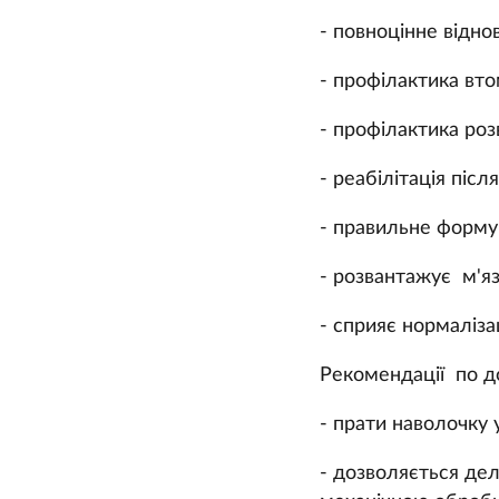
- повноцінне відно
- профілактика вто
- профілактика роз
- реабілітація піс
- правильне форму
- розвантажує м'яз
- сприяє нормаліза
Рекомендації по д
-
прати наволочку 
- дозволяється де