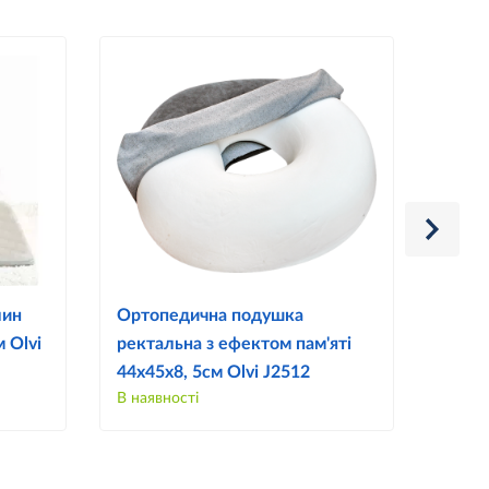
лин
Ортопедична подушка
Поду
 Olvi
ректальна з ефектом пам'яті
при 
44х45х8, 5см Olvi J2512
73х7
В наявності
В наяв