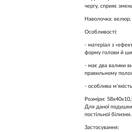
чергу, сприяє змен
Наволочка: велюр.
Особливості:
- матеріал з «ефек
форму голови й шиї
- має два валики в
правильному поло
- особлива м'якіс
Розміри:
58х40х10
Для даної подушки 
постільної білизни.
Застосування: