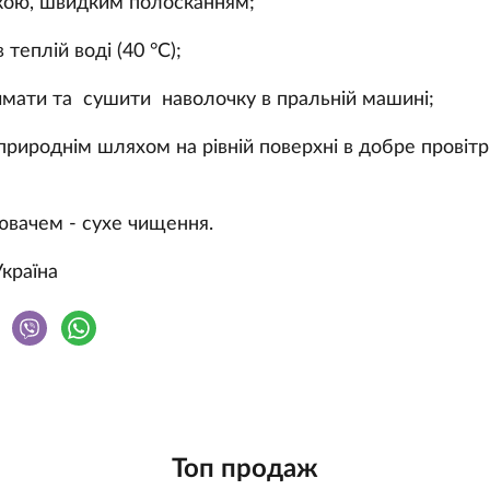
кою, швидким полосканням;
 теплій воді (40 °С);
имати та сушити наволочку в пральній машині;
природнім шляхом на рівній поверхні в добре прові
ювачем - сухе чищення.
Україна
Топ продаж