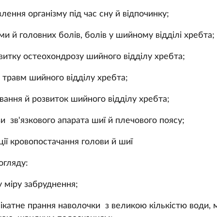
влення організму під час сну й відпочинку;
ми й головних болів, болів у шийному відділі хребта;
витку остеохондрозу шийного відділу хребта;
ля травм шийного відділу хребта;
вання й розвиток шийного відділу хребта;
и зв'язкового апарата шиї й плечового поясу;
ції кровопостачання голови й шиї
огляду:
у міру забруднення;
лікатне прання наволочки з великою кількістю води,