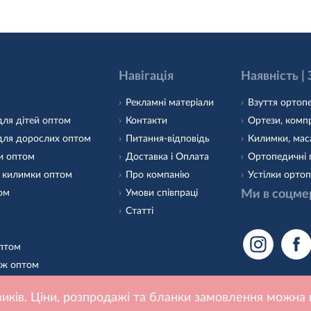
Навігація
Наявність |
Рекламні матеріали
Взуття ортопе
для дітей оптом
Контакти
Ортези, компр
для дорослих оптом
Питання-відповідь
Килимки, маса
и оптом
Доставка і Оплата
Ортопедичні 
 килимки оптом
Про компанію
Устілки ортоп
том
Умови співпраці
Ми в соцме
Статті
оптом
аж оптом
 оптом
иків. Ціни, розпродажі та бланки замовлення можна 
о взуття оптом