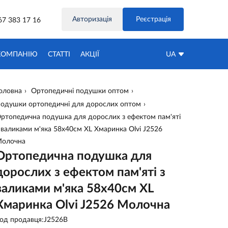
Авторизація
Реєстрація
67 383 17 16
КОМПАНІЮ
СТАТТІ
АКЦIЇ
UA
оловна
Ортопедичні подушки оптом
одушки ортопедичні для дорослих оптом
ртопедична подушка для дорослих з ефектом пам'яті
 валиками м'яка 58х40см XL Хмаринка Olvi J2526
олочна
Ортопедична подушка для
дорослих з ефектом пам'яті з
валиками м'яка 58х40см XL
Хмаринка Olvi J2526 Молочна
од продавця:J2526B