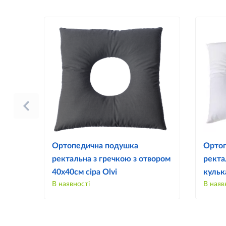
Ортопедична подушка
Ортоп
ректальна з гречкою з отвором
ректа
40х40см сіра Olvi
кульк
В наявності
В наяв