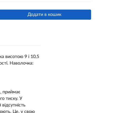
Додати в кошик
а висотою 9 і 10,5
ості. Наволочка:
, п
риймає
го тиску. У
 відсутність
юють. Це, у свою