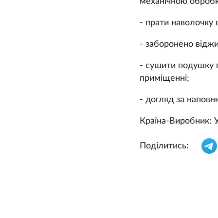
механічною оброб
- прати наволочку в
- заборонено відж
- сушити подушку 
приміщенні;
- догляд за наповн
Країна-Виробник
: 
Поділитись: