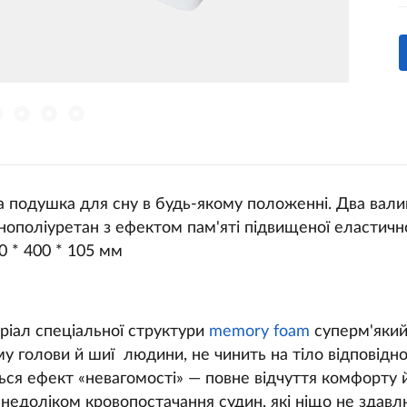
а подушка для сну в будь-якому положенні. Два валик
нополіуретан з ефектом пам'яті підвищеної еластичн
0 * 400 * 105 мм
ріал спеціальної структури
memory foam
суперм'який
у голови й шиї людини, не чинить на тіло відповідно
ться ефект «невагомості» — повне відчуття комфорту й
недоліком кровопостачання судин, які ніщо не здавл