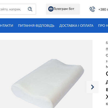
Телеграм бот
+380 
НТАКТИ
ПИТАННЯ-ВІДПОВІДЬ
ДОСТАВКА І ОПЛАТА
ПРО 
Г
П
О
з
М
К