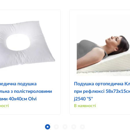
едична подушка
Подушка ортопедична К
льна з полістироловими
при рефлюксі 58х73х15см
ами 40х40см Olvi
j2540 "S"
ності
В наявності