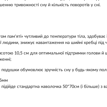
шенню тривожності сну й кількість поворотів у сні.
том пам'яті» чутливий до температури тіла, здобуває
 людини, знижує навантаження на шийні хребці під ч
исотою 10,5 см для оптимальної підтримки голови й ш
женні;
ть подушки обумовлює зручність сну у будь-якому по
,5мм
підійде стандартна наволочка 50*70см (і більше) з 