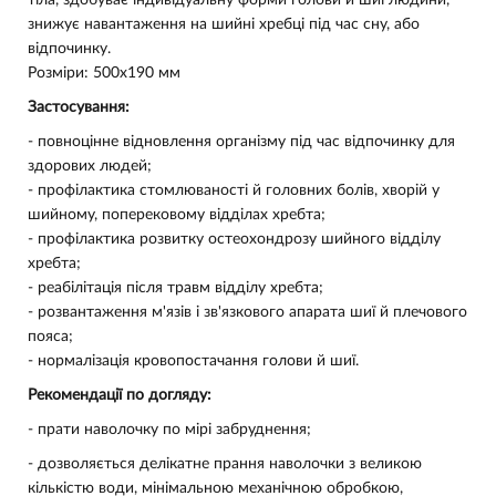
тіла, здобуває індивідуальну форми голови й шиї людини,
знижує навантаження на шийні хребці під час сну, або
відпочинку.
Розміри: 500х190 мм
Застосування:
- повноцінне відновлення організму під час відпочинку для
здорових людей;
- профілактика стомлюваності й головних болів, хворій у
шийному, поперековому відділах хребта;
- профілактика розвитку остеохондрозу шийного відділу
хребта;
- реабілітація після травм відділу хребта;
- розвантаження м'язів і зв'язкового апарата шиї й плечового
пояса;
- нормалізація кровопостачання голови й шиї.
Рекомендації по догляду:
-
прати наволочку по мірі забруднення;
- дозволяється делікатне прання наволочки з великою
кількістю води, мінімальною механічною обробкою,