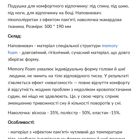
Подушка для комфортного відпочинку: під спину, під шию,
під ноги, для відпочинку на боці. Наповнювач:
пінополіуретан з ефектом пам'яті, наволочка-жакардова
тканина. Розміри: 500 * 190 мм
Склад:
Наповнювач - матеріал спеціальної структури
memory
foam
- довговічний, гігієнічний, сучасний матеріал, що довго
зберігає форму.
Memory Foam ухвалює індивідуальну форму голови й шиї
людини, не чинить на тіло відповідного тиску. У результаті
з'являється ефект «невагомості» — повне відчуття комфорту
й відсутність жодних проблем з недоліком кровопостачання
судин, які ніщо не здавлюють. Це, у свою чергу, сприяє
зменшенню тривожності сну й кількості поворотів у сні.
Наволочка: віскоза - 35%, полієстр - 50%, еластан -15%.
Особливості:
- матеріал з «ефектом пам'яті» чутливий до температури