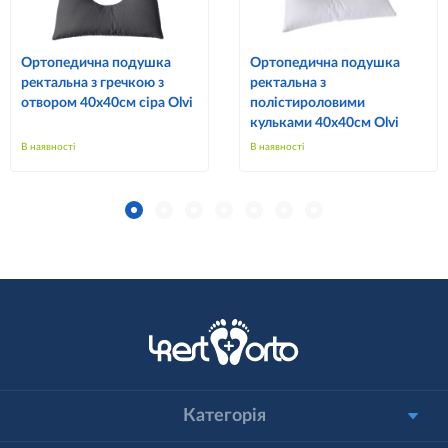
Ортопедична подушка
Ортопедична подушка
ректальна з гречкою з
ректальна з
отвором 40х40см сіра Olvi
полістироловими
кульками 40х40см Olvi
В наявності
В наявності
Категорія