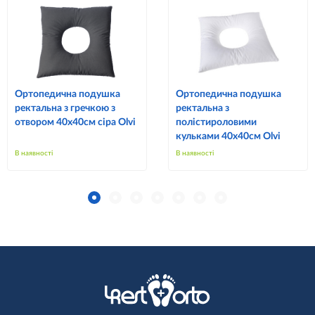
Ортопедична подушка
Ортопедична подушка
ректальна з гречкою з
ректальна з
отвором 40х40см сіра Olvi
полістироловими
кульками 40х40см Olvi
В наявності
В наявності