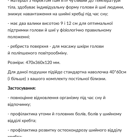
- матеріал з «ефектом пам'яті» чутливий до температури
тіла, здобуває індивідуальну форму голови й шиї людини,
знижує навантаження на шийні хребці під час сну;
- має два валики висотою 9 і 12 см для оптимальної
підтримки голови й шиї у фізіологічно правильному
положенні;
- ребриста поверхня - для масажу шкіри голови
й поліпшеного повітрообміну.
Розміри: 470х360х120 мм.
Для даної подушки підійде стандартна наволочка 40*60см
(і більше) з вашого комплекту постільної білизни.
Застосування:
- повноцінне відновлення організму під час сну й
відпочинку;
- профілактика утоми й головних болів, болів у шийному
відділі хребта;
- профілактика розвитку остеохондрозу шийного відділу