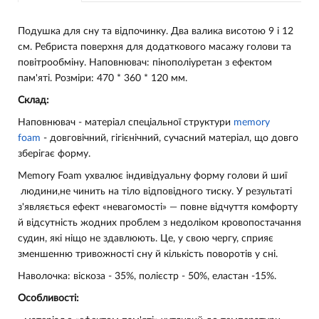
Подушка для сну та відпочинку. Два валика висотою 9 і 12
см. Ребриста поверхня для додаткового масажу голови та
повітрообміну. Наповнювач: пінополіуретан з ефектом
пам'яті. Розміри: 470 * 360 * 120 мм.
Склад:
Наповнювач - матеріал спеціальної структури
memory
foam
- довговічний, гігієнічний, сучасний матеріал, що довго
зберігає форму.
Memory Foam ухвалює індивідуальну форму голови й шиї
людини,не чинить на тіло відповідного тиску. У результаті
з'являється ефект «невагомості» — повне відчуття комфорту
й відсутність жодних проблем з недоліком кровопостачання
судин, які ніщо не здавлюють. Це, у свою чергу, сприяє
зменшенню тривожності сну й кількість поворотів у сні.
Наволочка: віскоза - 35%, полієстр - 50%, еластан -15%.
Особливості: