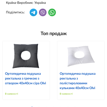
Країна-Виробник
: Україна
Поділитись:
Топ продаж
Ортопедична подушка
Ортопедична подушка
ректальна з гречкою з
ректальна з
отвором 40х40см сіра Olvi
полістироловими
кульками 40х40см Olvi
В наявності
В наявності