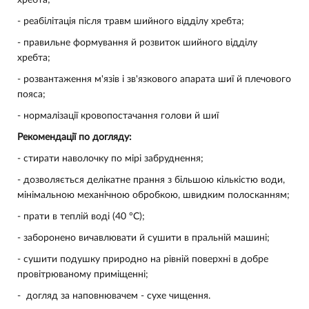
хребта;
- реабілітація після травм шийного відділу хребта;
- правильне формування й розвиток шийного відділу
хребта;
- розвантаження м'язів і зв'язкового апарата шиї й плечового
пояса;
- нормалізації кровопостачання голови й шиї
Рекомендації по догляду:
-
стирати наволочку по мірі забруднення;
- дозволяється делікатне прання з більшою кількістю води,
мінімальною механічною обробкою, швидким полосканням;
- прати в теплій воді (40 °С);
- заборонено вичавлювати й сушити в пральній машині;
- сушити подушку природно на рівній поверхні в добре
провітрюваному приміщенні;
- догляд за наповнювачем - сухе чищення.