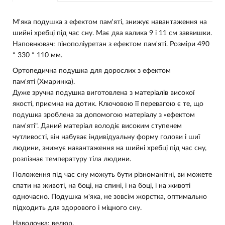
М'яка подушка з ефектом пам'яті, знижує навантаження на
шийні хребці під час сну. Має два валика 9 і 11 см заввишки.
Наповнювач: пінополіуретан з ефектом пам'яті. Розміри 490
* 330 * 110 мм.
Ортопедична подушка для дорослих з ефектом
пам'яті
(Хмаринка).
Дуже зручна подушка виготовлена з матеріалів високої
якості, приємна на дотик. Ключовою її перевагою є те, що
подушка зроблена за допомогою матеріалу з «ефектом
пам'яті". Даний матеріал володіє високим ступенем
чутливості, він набуває індивідуальну форму голови і шиї
людини, знижує навантаження на шийні хребці під час сну,
розпізнає температуру тіла людини.
Положення під час сну можуть бути різноманітні, ви можете
спати на животі, на боці, на спині, і на боці, і на животі
одночасно. Подушка м'яка, не зовсім жорстка, оптимально
підходить для здорового і міцного сну.
Наволочка: велюр.