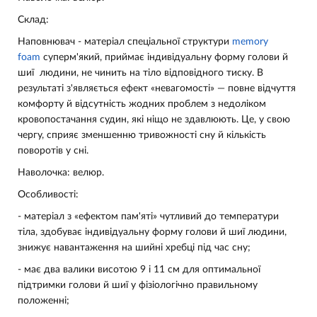
Склад:
Наповнювач - матеріал спеціальної структури
memory
foam
суперм'який, п
риймає індивідуальну форму голови й
шиї людини, не чинить на тіло відповідного тиску. В
результаті з'являється ефект «невагомості» — повне відчуття
комфорту й відсутність жодних проблем з недоліком
кровопостачання судин, які ніщо не здавлюють. Це, у свою
чергу, сприяє зменшенню тривожності сну й кількість
поворотів у сні.
Наволочка: велюр.
Особливості:
- матеріал з «ефектом пам'яті» чутливий до температури
тіла, здобуває індивідуальну форму голови й шиї людини,
знижує навантаження на шийні хребці під час сну;
- має два валики висотою 9 і 11 см для оптимальної
підтримки голови й шиї у фізіологічно правильному
положенні;