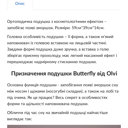
Опис
Ортопедична подушка з косметологічним ефектом –
запобігає появі зморшок. Розміри: 59см*39см*14см.
Головна особливість подушки – її форма, а також м'який
наповнювач із гелевою вставкою на лицьовій частині.
Завдяки формі подушка дуже зручна, а вставка з гелю
зберігає приємну прохолоду, має легкий масажний ефект і
перешкоджає надмірному стисканню подушки.
Призначення подушки Butterfly від Olvi
Основна функція подушки - запобігання появі зморшок сну
між носом і щоками (носогубні складки), а також на лобі та
під очима. Як це працює? Весь секрет в особливостях
форми та щільності наповнювача подушки.
Обличчя під час сну на звичайній подушці найчастіше
виглядає так: