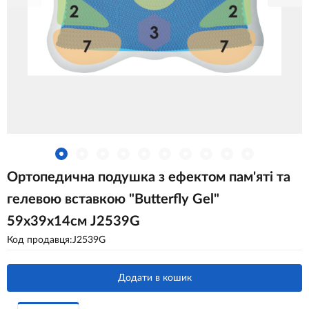
Ортопедична подушка з ефектом пам'яті та
гелевою вставкою "Butterfly Gel"
59х39х14см J2539G
Код продавця:J2539G
Додати в кошик