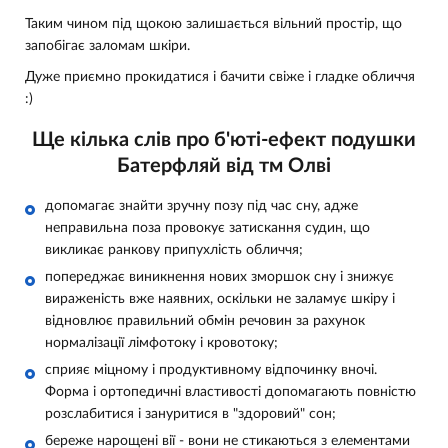
Таким чином під щокою залишається вільний простір, що
запобігає заломам шкіри.
Дуже приємно прокидатися і бачити свіже і гладке обличчя
:)
Ще кілька слів про б'юті-ефект подушки
Батерфляй від тм Олві
допомагає знайти зручну позу під час сну, адже
неправильна поза провокує затискання судин, що
викликає ранкову припухлість обличчя;
попереджає виникнення нових зморшок сну і знижує
вираженість вже наявних, оскільки не заламує шкіру і
відновлює правильний обмін речовин за рахунок
нормалізації лімфотоку і кровотоку;
сприяє міцному і продуктивному відпочинку вночі.
Форма і ортопедичні властивості допомагають повністю
розслабитися і зануритися в "здоровий" сон;
береже нарощені вії - вони не стикаються з елементами