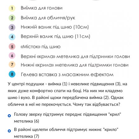
У центрі подушки - виїмка (1) і невелике підвищення (3), на
яких дуже комфортно спати на боці. На них ми кладемо
шию і вухо. В районі щоки передбачена виїмка (2). Однак
обличчя в неї не перекочується. Чому так відбувається?
Голову зверху підтримує переднє підвищення "крил"
метелика (6)
В районі щелепи обличчя підтримує нижнє "крило"
метелика (7)