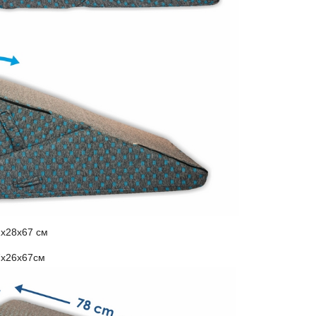
2х28х67 см
67х26х67см