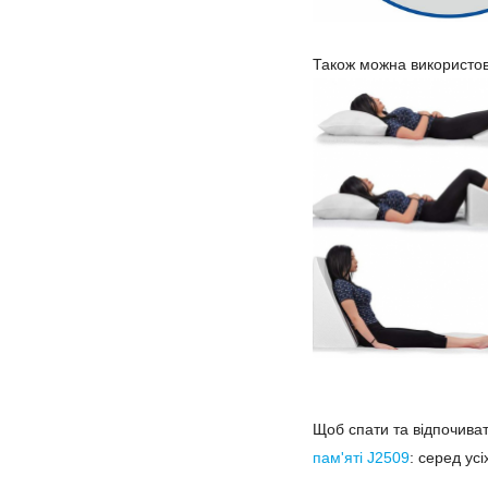
Також можна використову
Щоб спати та відпочиват
пам'яті J2509
: серед ус