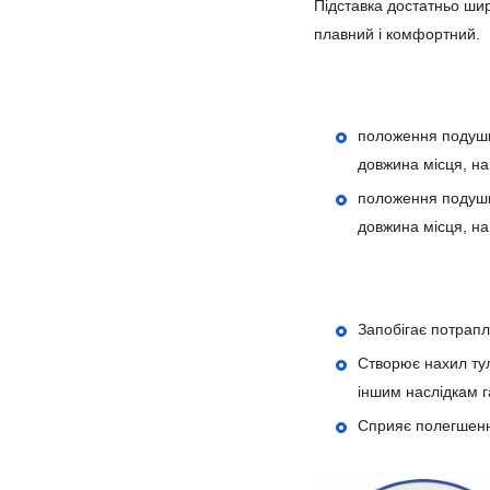
Підставка достатньо шир
плавний і комфортний.
положення подушки
довжина місця, на
положення подушки
довжина місця, на
Запобігає потрапл
Створює нахил тул
іншим наслідкам 
Сприяє полегшенн