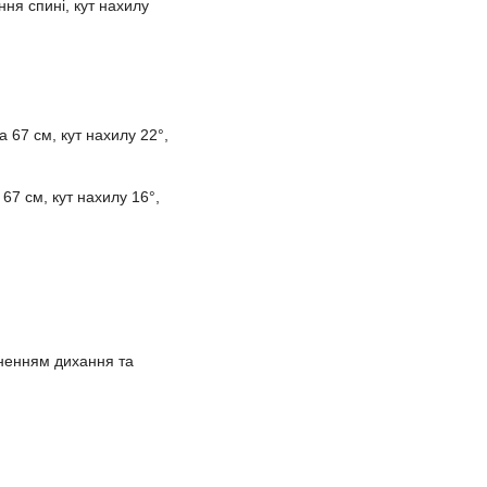
ння спині, кут нахилу
 67 см, кут нахилу 22°,
67 см, кут нахилу 16°,
адненням дихання та