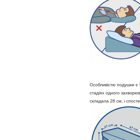
Особливістю подушки є т
стадіях одного захворюв
складала 28 см, і спост