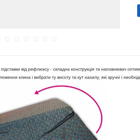
ї підставки від рефлюксу - складна конструкція та наповнювач опти
ження клина і вибрати ту висоту та кут нахилу, які зручні і необхідн