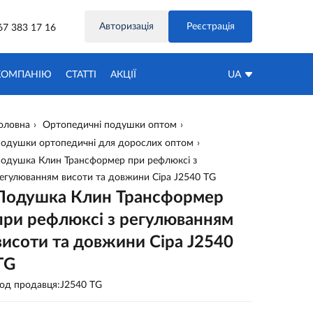
Авторизація
Реєстрація
67 383 17 16
КОМПАНІЮ
СТАТТІ
АКЦIЇ
UA
оловна
Ортопедичні подушки оптом
одушки ортопедичні для дорослих оптом
одушка Клин Трансформер при рефлюксі з
егулюванням висоти та довжини Сіра J2540 ТG
Подушка Клин Трансформер
при рефлюксі з регулюванням
висоти та довжини Сіра J2540
ТG
од продавця:J2540 ТG