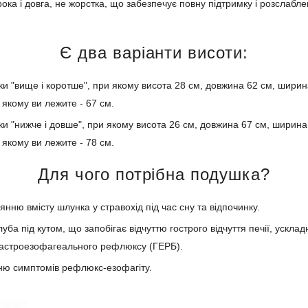
ока і довга, не жорстка, що забезпечує повну підтримку і розслабле
Є два варіанти висоти:
 "вище і коротше", при якому висота 28 см, довжина 62 см, ширина
 якому ви лежите - 67 см.
 "нижче і довше", при якому висота 26 см, довжина 67 см, ширина 
 якому ви лежите - 78 см.
Для чого потрібна подушка?
янню вмісту шлунка у стравохід під час сну та відпочинку.
уба під кутом, що запобігає відчуттю гострого відчуття печії, ускл
гастроезофагеального рефлюксу (ГЕРБ).
ю симптомів рефлюкс-езофагіту.