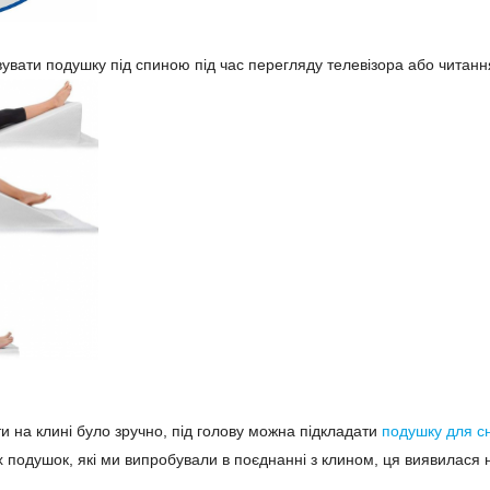
вати подушку під спиною під час перегляду телевізора або читання,
и на клині було зручно, під голову можна підкладати
подушку для сн
іх подушок, які ми випробували в поєднанні з клином, ця виявилас