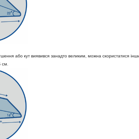
гшення або кут виявився занадто великим, можна скористатися ін
6 см.