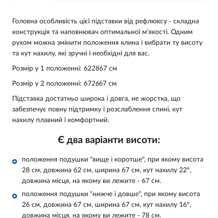
Головна особливість цієї підставки від рефлюксу - складна
конструкція та наповнювач оптимальної м'якості. Одним
рухом можна змінити положення клина і вибрати ту висоту
та кут нахилу, які зручні і необхідні для вас.
Розмір у 1 положенні: 62
28
67 см
Розмір у 2 положенні: 67
26
67 см
Підставка достатньо широка і довга, не жорстка, що
забезпечує повну підтримку і розслаблення спині, кут
нахилу плавний і комфортний.
Є два варіанти висоти:
положення подушки "вище і коротше", при якому висота
28 см, довжина 62 см, ширина 67 см, кут нахилу 22°,
довжина місця, на якому ви лежите - 67 см.
положення подушки "нижче і довше", при якому висота
26 см, довжина 67 см, ширина 67 см, кут нахилу 16°,
довжина місця, на якому ви лежите - 78 см.