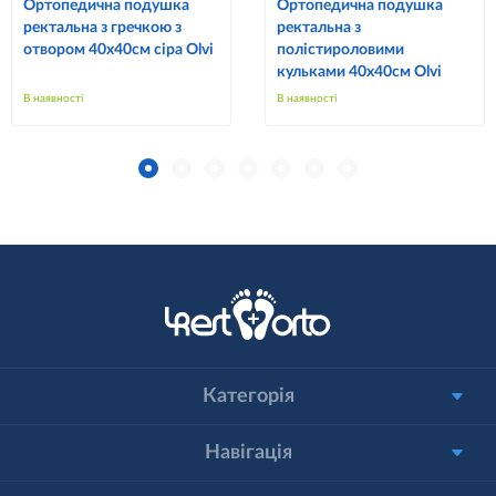
Ортопедична подушка
Ортопедична подушка
ректальна з гречкою з
ректальна з
отвором 40х40см сіра Olvi
полістироловими
кульками 40х40см Olvi
В наявності
В наявності
Категорія
Навігація