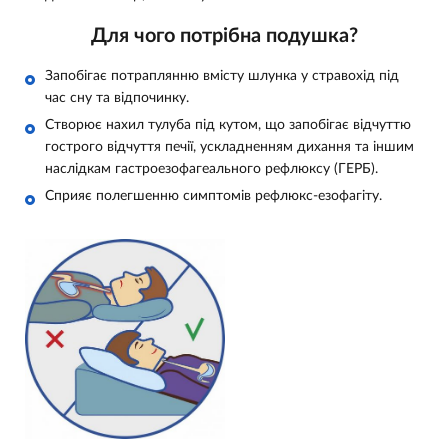
Для чого потрібна подушка?
Запобігає потраплянню вмісту шлунка у стравохід під
час сну та відпочинку.
Створює нахил тулуба під кутом, що запобігає відчуттю
гострого відчуття печії, ускладненням дихання та іншим
наслідкам гастроезофагеального рефлюксу (ГЕРБ).
Сприяє полегшенню симптомів рефлюкс-езофагіту.